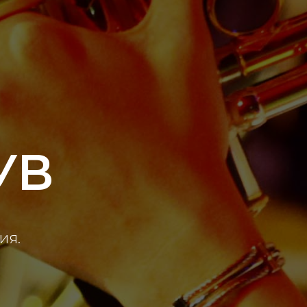
УВ
ия.